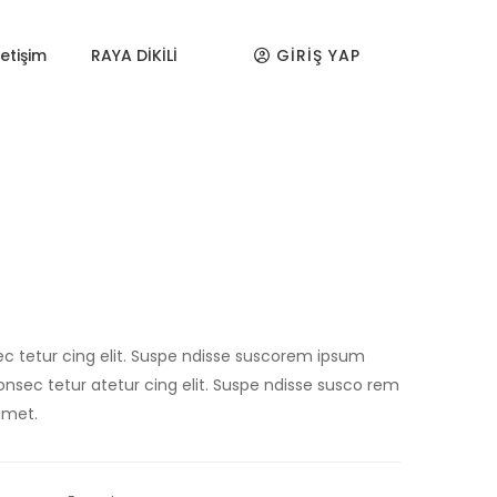
letişim
RAYA DİKİLİ
GIRIŞ YAP
c tetur cing elit. Suspe ndisse suscorem ipsum
consec tetur atetur cing elit. Suspe ndisse susco rem
amet.