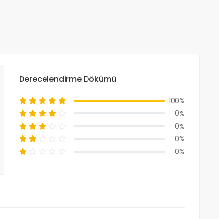
Derecelendirme Dökümü
100%
0%
0%
0%
0%