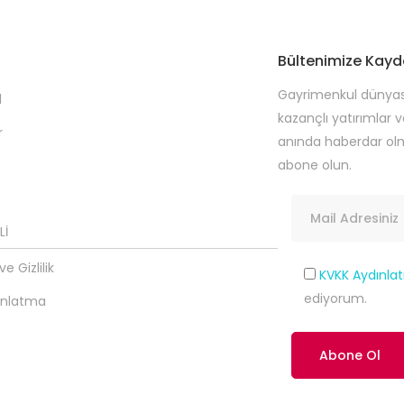
Bültenimize Kayd
Gayrimenkul dünyasın
l
kazançlı yatırımlar 
r
anında haberdar olm
abone olun.
Lİ
e Gizlilik
KVKK Aydınla
ediyorum.
ınlatma