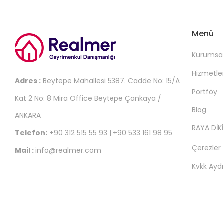
Menü
Kurumsa
Hizmetle
Adres :
Beytepe Mahallesi 5387. Cadde No: 15/A
Portföy
Kat 2 No: 8 Mira Office Beytepe Çankaya /
Blog
ANKARA
RAYA DİKİ
Telefon:
+90 312 515 55 93 | +90 533 161 98 95
Çerezler v
Mail :
info@realmer.com
Kvkk Ayd